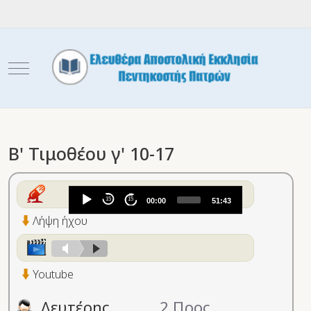
Mobile Menu Toggle
Β' Τιμοθέου γ' 10-17
Audio
15
15
00:00
51:43
Player
Λήψη ήχου
Youtube
Λευτέρης
2 Προς