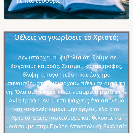
Τι πιστεύουμε
Θέλεις να γνωρίσεις το Χριστό;
Δεν υπάρχει αμφιβολία ότι ζούμε σε
έσχατους καιρούς. Σεισμοί, καταστροφές,
θλίψη, απογοήτευση και άσχημα
συναισθήματα κυριαρχούν πάνω σε αυτή τη
γη. Όλα αυτά όμως είναι γραμμένα μέσα στην
Αγία Γραφή. Αν κι εσύ ψάχνεις ένα απάνεμο
και ασφαλές λιμάνι μην αργείς, έλα στο
Χριστό. Εμείς πιστεύουμε και θέλουμε να
μοιάσουμε στην Πρώτη Αποστολική Εκκλησία