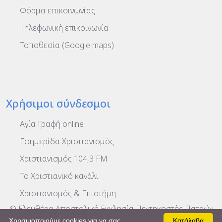
Φόρμα επικοινωνίας
Τηλεφωνική επικοινωνία
Τοποθεσία (Google maps)
Χρήσιμοι σύνδεσμοι
Αγία Γραφή online
Εφημερίδα Χριστιανισμός
Χριστιανισμός 104,3 FM
To Χριστιανικό κανάλι
Χριστιανισμός & Επιστήμη
© Ελευθέρα Αποστολική Εκκλησία Πεντηκοστής Πατρών
2026, Powered by
Net 'n' Design
-
Όροι χρήσης
Χρησιμοποιούμε cookies για να σας
Κατάλαβα