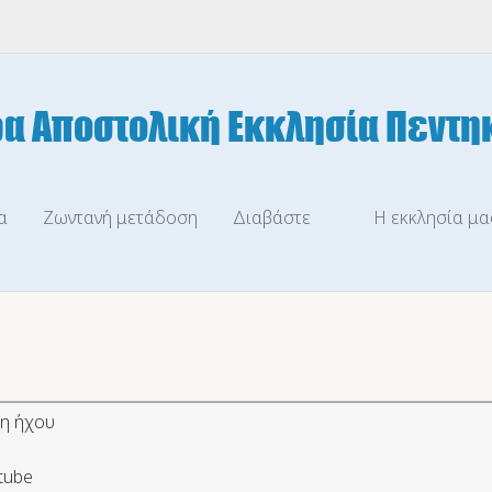
α
Ζωντανή μετάδοση
Διαβάστε
Η εκκλησία μα
η ήχου
tube