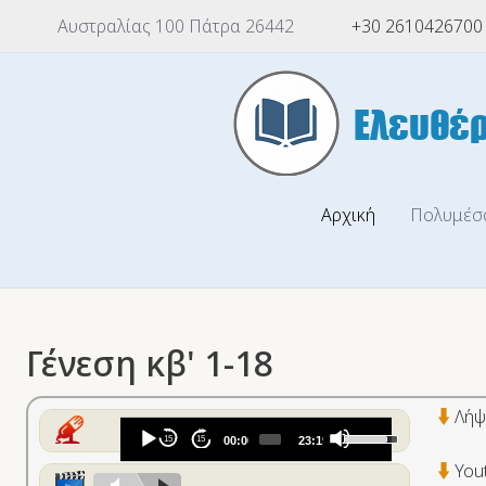
Αυστραλίας 100 Πάτρα 26442
+30 2610426700
Αρχική
Πολυμέσ
Γένεση κβ' 1-18
Λήψ
Audio
Use
15
15
00:00
23:19
Player
Up/Down
You
Arrow