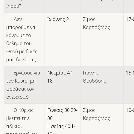
Ιησού"
Δεν
Ιωάννης 21
Σίμος
17-
μπορούμε να
Καρπόζηλος
κάνουμε το
θέλημα του
Θεού με δικές
μας δυνάμεις
Εργάσου για
Νεεμίας 4:1-
Γιάννης
15-
τον Κύριο, μη
18
Θεοδόσης
φοβάσαι τον
ονειδισμό
Ο Κύριος
Γένεσις 30:29-
Σίμος
10-
βλέπει την
30
Καρπόζηλος
αδικία,
Ησαΐας 40:1-