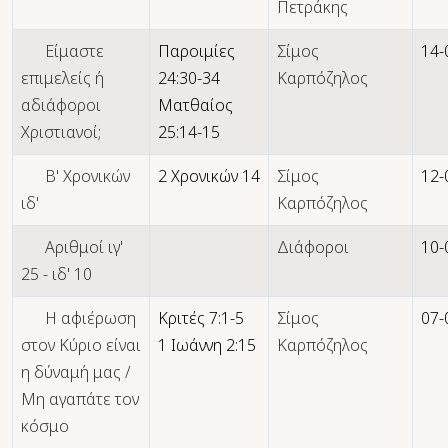
Πετράκης
Είμαστε
Παροιμίες
Σίμος
14-
επιμελείς ή
24:30-34
Καρπόζηλος
αδιάφοροι
Ματθαίος
Χριστιανοί;
25:14-15
Β' Χρονικών
2 Χρονικών 14
Σίμος
12-
ιδ'
Καρπόζηλος
Αριθμοί ιγ'
Διάφοροι
10-
25 - ιδ' 10
Η αφιέρωση
Κριτές 7:1-5
Σίμος
07-
στον Κύριο είναι
1 Ιωάννη 2:15
Καρπόζηλος
η δύναμή μας /
Μη αγαπάτε τον
κόσμο