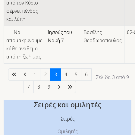
από τον Κύριο
φέρνει πένθος
και λύπη
Να
Ιησούς του
Βασίλης
02-
απομακρύνουμε
Ναυή 7
Θεοδωρόπουλος
κάθε ανάθεμα
από τη ζωή μας
1
2
3
4
5
6
Σελίδα 3 από 9
7
8
9
Σειρές και ομιλητές
Σειρές
Ομιλητές