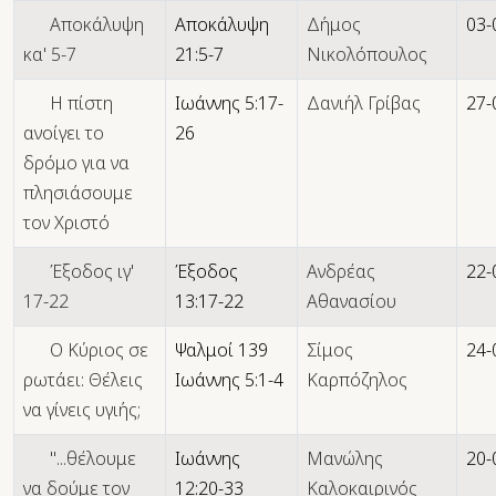
Αποκάλυψη
Αποκάλυψη
Δήμος
03-
κα' 5-7
21:5-7
Νικολόπουλος
Η πίστη
Ιωάννης 5:17-
Δανιήλ Γρίβας
27-
ανοίγει το
26
δρόμο για να
πλησιάσουμε
τον Χριστό
Έξοδος ιγ'
Έξοδος
Ανδρέας
22-
17-22
13:17-22
Αθανασίου
Ο Κύριος σε
Ψαλμοί 139
Σίμος
24-
ρωτάει: Θέλεις
Ιωάννης 5:1-4
Καρπόζηλος
να γίνεις υγιής;
"...θέλουμε
Ιωάννης
Μανώλης
20-
να δούμε τον
12:20-33
Καλοκαιρινός