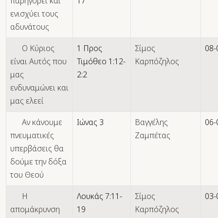
παρηγορεί και
17
ενισχύει τους
αδυνάτους
Ο Κύριος
1 Προς
Σίμος
08-
είναι Αυτός που
Τιμόθεο 1:12-
Καρπόζηλος
μας
2:2
ενδυναμώνει και
μας ελεεί
Αν κάνουμε
Ιώνας 3
Βαγγέλης
06-
πνευματικές
Ζαμπέτας
υπερβάσεις θα
δούμε την δόξα
του Θεού
Η
Λουκάς 7:11-
Σίμος
03-
απομάκρυνση
19
Καρπόζηλος