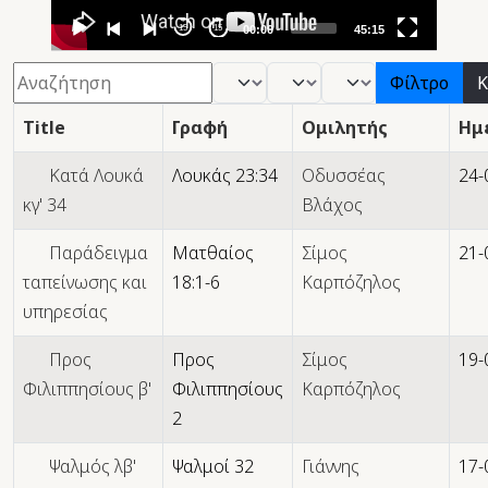
15
15
00:00
45:15
Φίλτρο
- Βιβλίο -
- Μήνας -
- Έτος -
Φίλτρο
Κ
Title
Γραφή
Ομιλητής
Ημ
Κατά Λουκά
Λουκάς 23:34
Οδυσσέας
24-
κγ' 34
Βλάχος
Παράδειγμα
Ματθαίος
Σίμος
21-
ταπείνωσης και
18:1-6
Καρπόζηλος
υπηρεσίας
Προς
Προς
Σίμος
19-
Φιλιππησίους β'
Φιλιππησίους
Καρπόζηλος
2
Ψαλμός λβ'
Ψαλμοί 32
Γιάννης
17-