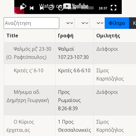
15
15
00:00
18:37
Φίλτρο
- Βιβλίο -
- Μήνας -
- Έτος -
Φίλτρο
Κ
Title
Γραφή
Ομιλητής
Ψαλμός ρζ' 23-30
Ψαλμοί
Διάφοροι
(Ο. Ραφτόπουλος)
107:23-107:30
Κριτές ς' 6-10
Κριτές 6:6-6:10
Σίμος
Καρπόζηλος
Μήνυμα αδ.
Προς
Διάφοροι
Δημήτρη Γεωργακή
Ρωμαίους
8:26-8:39
Ο Κύριος
1 Προς
Σίμος
έρχεται,ας
Θεσσαλονικείς
Καρπόζηλος