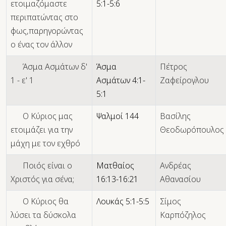
ετοιμαζόμαστε
5:1-5:6
περιπατώντας στο
φως,παρηγορώντας
ο ένας τον άλλον
Άσμα Ασμάτων δ'
Άσμα
Πέτρος
1 - ε' 1
Ασμάτων 4:1-
Ζαφείρογλου
5:1
Ο Κύριος μας
Ψαλμοί 144
Βασίλης
ετοιμάζει για την
Θεοδωρόπουλος
μάχη με τον εχθρό
Ποιός είναι ο
Ματθαίος
Ανδρέας
Χριστός για σένα;
16:13-16:21
Αθανασίου
O Κύριος θα
Λουκάς 5:1-5:5
Σίμος
λύσει τα δύσκολα
Καρπόζηλος