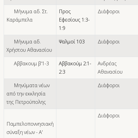
Μήνυμα αδ. Στ.
Προς
Διάφοροι
Καράμπελα
Εφεσίους 1:3-
1:9
Μήνυμα αδ.
Ψαλμοί 103
Διάφοροι
Χρήστου Αθανασίου
Αββακουμ β'1-3
Αββακούμ 2:1-
Ανδρέας
2:3
Αθανασίου
Μηνύματα νέων
Διάφοροι
από την εκκλησία
της Πετρούπολης
Διάφοροι
Παμπελοποννησιακή
σύναξη νέων - Α'