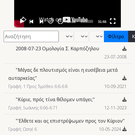
15
15
00:00
31:55
Φίλτρο
- Βιβλίο -
- Μήνας -
- Έτος -
Φίλτρο
Κ
2008-07-23 Ομολογία Σ. Καρπόζηλου
23-07-2008
"Μέγας δε πλουτισμός είναι η ευσέβεια μετά
αυταρκείας"
Γραφή: 1 Προς Τιμόθεο 6:6-6:8
10-09-2021
"Κύριε, πρός τίνα θέλομεν υπάγει;"
Γραφή: Ιωάννης 6:66-6:71
12-11-2023
"Έλθετε και ας επιστρέψωμεν προς τον Κύριον"
Γραφή: Ωσηέ 6
10-05-2024