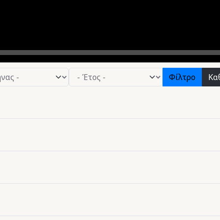
Φίλτρο
Κα